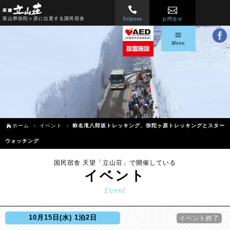
Telpone
富山県弥陀ヶ原に位置する国民宿舎
お問合せ
Menu
ホーム
イベント
称名滝八郎坂トレッキング、弥陀ヶ原トレッキングとスター
ウォッチング
国民宿舎 天望「立山荘」で開催している
イベント
Event
10月15日(水) 1泊2日
イベント終了